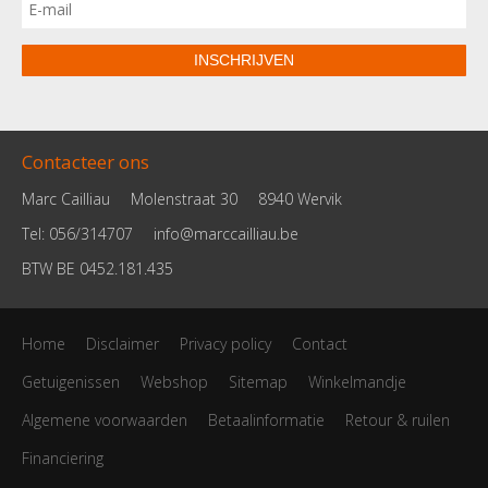
INSCHRIJVEN
Contacteer ons
Marc Cailliau
Molenstraat 30
8940 Wervik
Tel: 056/314707
info@marccailliau.be
BTW BE 0452.181.435
Home
Disclaimer
Privacy policy
Contact
Getuigenissen
Webshop
Sitemap
Winkelmandje
Algemene voorwaarden
Betaalinformatie
Retour & ruilen
Financiering