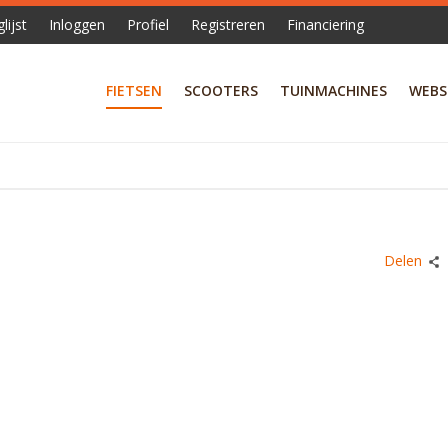
lijst
Inloggen
Profiel
Registreren
Financiering
FIETSEN
SCOOTERS
TUINMACHINES
WEBS
Delen