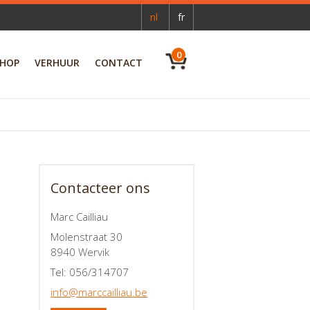
nl
fr
0
HOP
VERHUUR
CONTACT
Contacteer ons
Marc Cailliau
Molenstraat 30
8940 Wervik
Tel: 056/314707
info@marccailliau.be