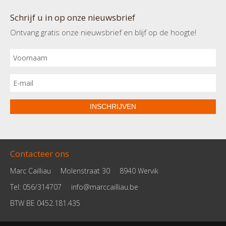
Schrijf u in op onze nieuwsbrief
Ontvang gratis onze nieuwsbrief en blijf op de hoogte!
INSCHRIJVEN
Contacteer ons
Marc Cailliau
Molenstraat 30
8940 Wervik
Tel: 056/314707
info@marccailliau.be
BTW BE 0452.181.435